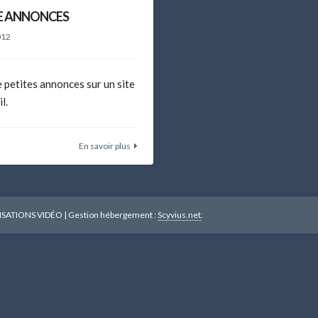
 ANNONCES
012
 petites annonces sur un site
l.
En savoir plus
ISATIONS VIDÉO
|
Gestion hébergement :
Scyvius.net
.