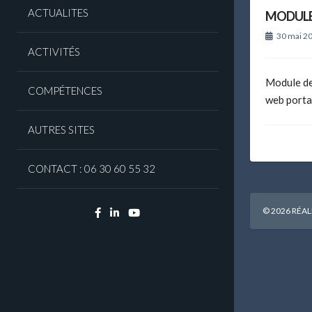
ACTUALITES
MODULE
30 mai 2
ACTIVITÉS
Module de
COMPÉTENCES
web portai
AUTRES SITES
CONTACT : 06 30 60 55 32
© 2026 RÉAL
Facebook
Linkedin
YouTube