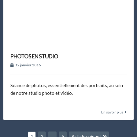
PHOTOS EN STUDIO
12 janvier 2016
Séance de photos, essentiellement des portraits, au sein
de notre studio photo et vidéo.
En savoir plus
Pagination
Page
Page
Page
1
2
…
5
Article suivant