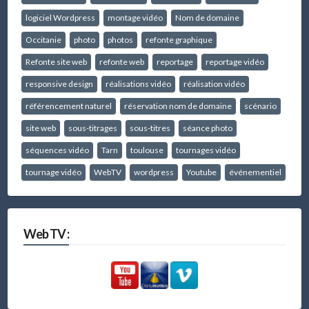
logiciel Wordpress
montage vidéo
Nom de domaine
Occitanie
photo
photos
refonte graphique
Refonte site web
refonte web
reportage
reportage vidéo
responsive design
réalisations vidéo
réalisation vidéo
référencement naturel
réservation nom de domaine
scénario
site web
sous-titrages
sous-titres
séance photo
séquences vidéo
Tarn
toulouse
tournages vidéo
tournage vidéo
WebTV
wordpress
Youtube
événementiel
Web TV :