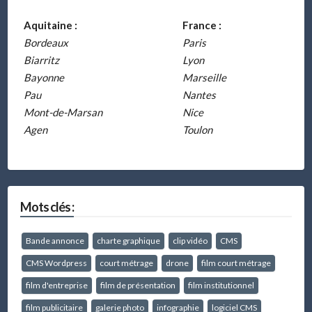
Aquitaine :
France :
Bordeaux
Paris
Biarritz
Lyon
Bayonne
Marseille
Pau
Nantes
Mont-de-Marsan
Nice
Agen
Toulon
Mots clés :
Bande annonce
charte graphique
clip vidéo
CMS
CMS Wordpress
court métrage
drone
film court métrage
film d'entreprise
film de présentation
film institutionnel
film publicitaire
galerie photo
infographie
logiciel CMS