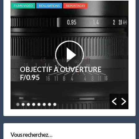
FILMS VIDÉO
RÉALISATIONS
REPORTAGES
FILM
OBJECTIF À OUVERTURE
F/0.95
Vous recherchez…