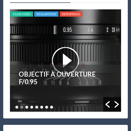
FILMS VIDÉO
RÉALISATIONS
REPORTAGES
FILM
OBJECTIF À OUVERTURE
F/0.95