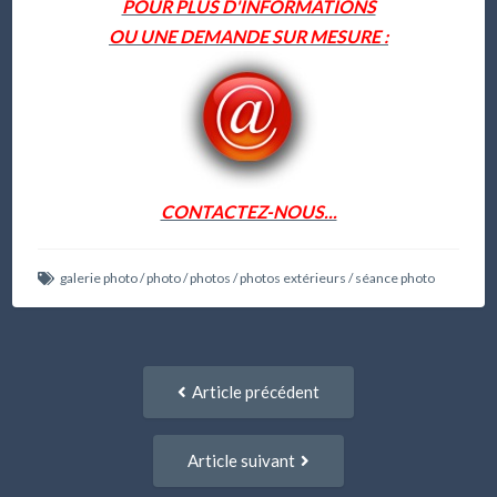
POUR PLUS D'INFORMATIONS
OU UNE DEMANDE SUR MESURE :
CONTACTEZ-NOUS...
galerie photo
/
photo
/
photos
/
photos extérieurs
/
séance photo
Navigation
Article
Article précédent
entre
précédent
:
articles
Article
Article suivant
suivant