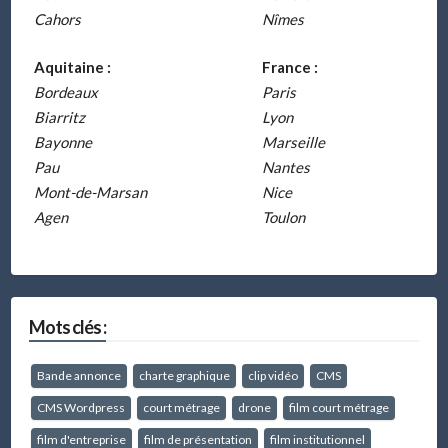
Cahors
Nîmes
Aquitaine :
France :
Bordeaux
Paris
Biarritz
Lyon
Bayonne
Marseille
Pau
Nantes
Mont-de-Marsan
Nice
Agen
Toulon
Mots clés :
Bande annonce
charte graphique
clip vidéo
CMS
CMS Wordpress
court métrage
drone
film court métrage
film d'entreprise
film de présentation
film institutionnel