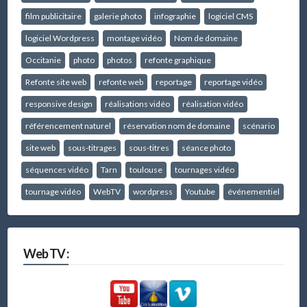
film publicitaire
galerie photo
infographie
logiciel CMS
logiciel Wordpress
montage vidéo
Nom de domaine
Occitanie
photo
photos
refonte graphique
Refonte site web
refonte web
reportage
reportage vidéo
responsive design
réalisations vidéo
réalisation vidéo
référencement naturel
réservation nom de domaine
scénario
site web
sous-titrages
sous-titres
séance photo
séquences vidéo
Tarn
toulouse
tournages vidéo
tournage vidéo
WebTV
wordpress
Youtube
événementiel
Web TV :