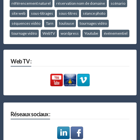
référencement naturel
réservation nom de domaine
scénario
site web
sous-titrages
sous-titres
séance photo
séquences vidéo
Tarn
toulouse
tournages vidéo
tournage vidéo
WebTV
wordpress
Youtube
événementiel
Web TV :
Réseaux sociaux :