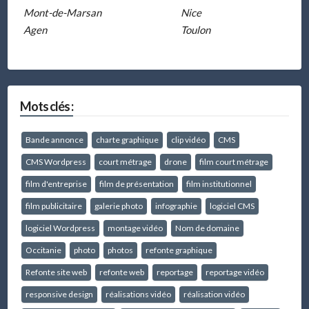
Mont-de-Marsan
Nice
Agen
Toulon
Mots clés :
Bande annonce
charte graphique
clip vidéo
CMS
CMS Wordpress
court métrage
drone
film court métrage
film d'entreprise
film de présentation
film institutionnel
film publicitaire
galerie photo
infographie
logiciel CMS
logiciel Wordpress
montage vidéo
Nom de domaine
Occitanie
photo
photos
refonte graphique
Refonte site web
refonte web
reportage
reportage vidéo
responsive design
réalisations vidéo
réalisation vidéo