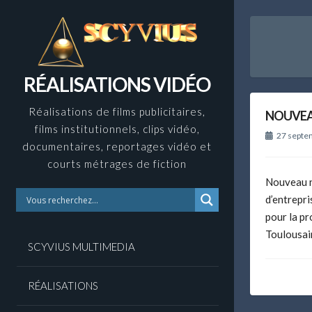
Skip
to
content
RÉALISATIONS VIDÉO
Réalisations de films publicitaires,
NOUVEA
films institutionnels, clips vidéo,
27 septe
documentaires, reportages vidéo et
courts métrages de fiction
Nouveau n
d’entrepri
pour la p
Toulousai
SCYVIUS MULTIMEDIA
RÉALISATIONS