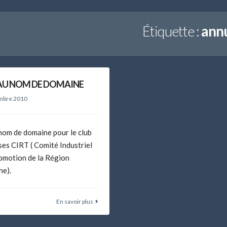
Étiquette :
ann
U NOM DE DOMAINE
mbre 2010
om de domaine pour le club
ses CIRT ( Comité Industriel
romotion de la Région
ne).
En savoir plus