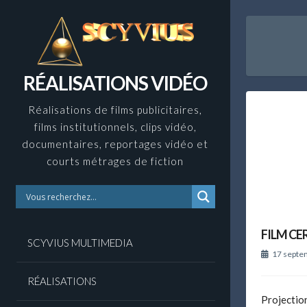
Skip
to
content
RÉALISATIONS VIDÉO
Réalisations de films publicitaires,
films institutionnels, clips vidéo,
documentaires, reportages vidéo et
courts métrages de fiction
FILM CE
SCYVIUS MULTIMEDIA
17 septe
RÉALISATIONS
Projectio