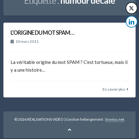
Étiquette :
humour décalé
L’ORIGINE DU MOT SPAM…
10 mars 2011
La véritable origine du mot SPAM ? C’est tortueux, mais il
y a une histoire…
En savoir plus
© 2026 RÉALISATIONS VIDÉO
|
Gestion hébergement :
Scyvius.net
.