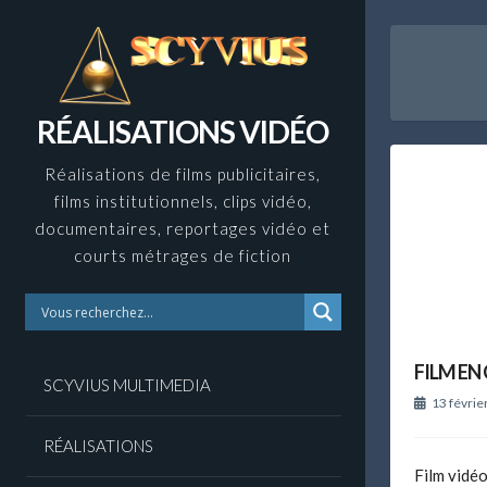
Skip
to
content
RÉALISATIONS VIDÉO
Réalisations de films publicitaires,
films institutionnels, clips vidéo,
documentaires, reportages vidéo et
courts métrages de fiction
FILM EN
SCYVIUS MULTIMEDIA
13 févrie
RÉALISATIONS
Film vidéo