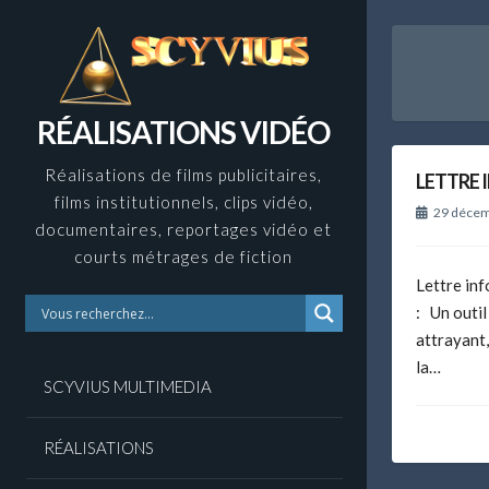
Skip
to
content
RÉALISATIONS VIDÉO
Réalisations de films publicitaires,
LETTRE 
films institutionnels, clips vidéo,
29 décem
documentaires, reportages vidéo et
courts métrages de fiction
Lettre in
: Un outi
attrayant,
la…
SCYVIUS MULTIMEDIA
RÉALISATIONS