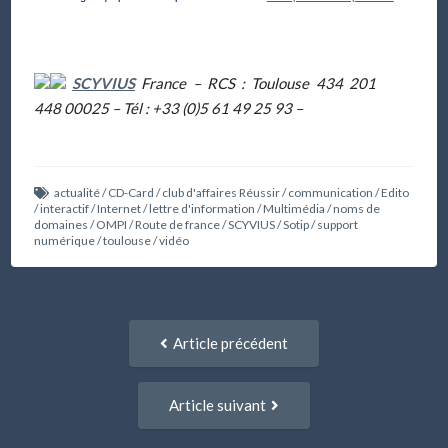
SCYVIUS
France – RCS : Toulouse 434 201
448 00025 – Tél : +33 (0)5 61 49 25 93
–
actualité
/
CD-Card
/
club d'affaires Réussir
/
communication
/
Edito
/
interactif
/
Internet
/
lettre d'information
/
Multimédia
/
noms de
domaines
/
OMPI
/
Route de france
/
SCYVIUS
/
Sotip
/
support
numérique
/
toulouse
/
vidéo
Navigation
Article
Article précédent
entre
précédent
:
articles
Article
Article suivant
suivant
: