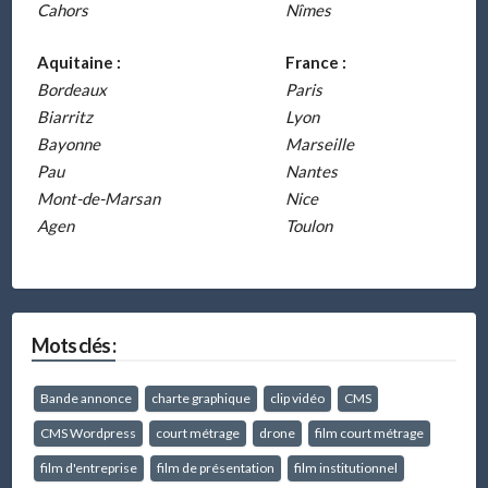
Cahors
Nîmes
Aquitaine :
France :
Bordeaux
Paris
Biarritz
Lyon
Bayonne
Marseille
Pau
Nantes
Mont-de-Marsan
Nice
Agen
Toulon
Mots clés :
Bande annonce
charte graphique
clip vidéo
CMS
CMS Wordpress
court métrage
drone
film court métrage
film d'entreprise
film de présentation
film institutionnel