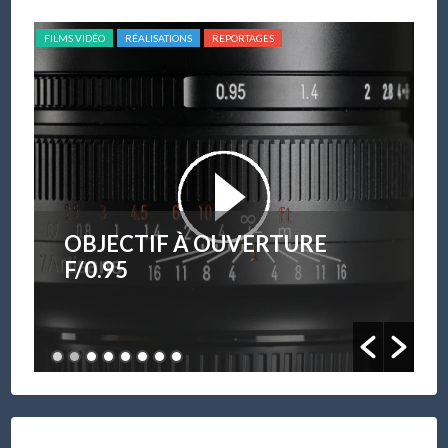
FILMS VIDÉO
RÉALISATIONS
REPORTAGES
FILM
OBJECTIF À OUVERTURE
F/0.95