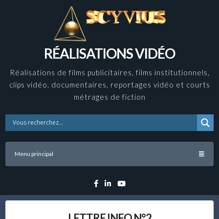
Skip
to
content
RÉALISATIONS VIDÉO
Réalisations de films publicitaires, films institutionnels,
clips vidéo, documentaires, reportages vidéo et courts
métrages de fiction
Menu principal
Facebook
Linkedin
YouTube
LETTRE INFO N°2