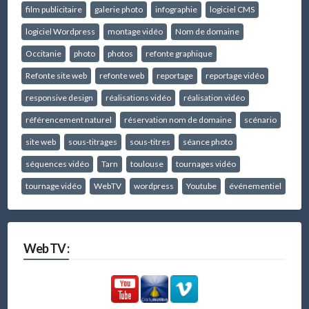
film publicitaire
galerie photo
infographie
logiciel CMS
logiciel Wordpress
montage vidéo
Nom de domaine
Occitanie
photo
photos
refonte graphique
Refonte site web
refonte web
reportage
reportage vidéo
responsive design
réalisations vidéo
réalisation vidéo
référencement naturel
réservation nom de domaine
scénario
site web
sous-titrages
sous-titres
séance photo
séquences vidéo
Tarn
toulouse
tournages vidéo
tournage vidéo
WebTV
wordpress
Youtube
événementiel
Web TV :