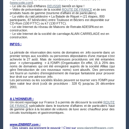
(
www.sotip.com
).
– Le site du club d’Affaires
REUSSIR
bientôt en ligne !
– Vidéo de présentation de la société
ROUTE DE FRANCE
et de ses
produits hauts de gamme (tourisme d’affaire et de particuliers).
– La vidéo du raid pédestre « La Balade de Riquet » (21 étapes, 800
participants, 87 bénévoles) entre Toulouse et Béziers est disponible sur
CD-Rom (100 FTTC) ou k7 (130 FTTC).
– Le site Internet du réseau de Maisons de Retraite ADESPA est en
construction.
– Le site Internet de la société de carrelage ALAIN CARRELAGE est en
construction.
INFOS :
La période de réservation des noms de domaines en .info ouverte dans un
premier temps aux sociétés ou personnes dépositaires d’une marque s’est
achevée le 27 août. Mais de nombreuses procédures ont été entamées
pour » cybersquatting » à l’OMPI (Organisation En effet, 15 à 25% des
noms de domaines qui ont été enregistré auprès de la société Afilias (qui
gère l’introduction de ces nouveaux noms) sont abusifs. Des personnes
ont fourni un numéro d’enregistrement de marque fantaisiste pour prouver
leur droit sur une adresse .info.
Les personnes ou les sociétés lésées peuvent se tourner vers l’OMPI pour
faire valoir leur droit (coût de procédure : 328 €) jusqu’au 26 décembre
2001.
A L’HONNEUR :
Un récent reportage sur France 3 a permis de découvrir la société
ROUTE
DE FRANCE
spécialisée dans le tourisme d’affaires et de particuliers haut
de gamme grâce à la location de voitures de luxe avec chauffeur pour des
circuits touristiques et gastronomiques.
www.ENBREF.com :
– Des singes qui prennent le pouvoir ! C’est sur
www.planetoftheapes.com