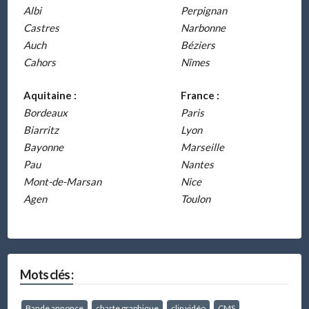
Albi
Perpignan
Castres
Narbonne
Auch
Béziers
Cahors
Nîmes
Aquitaine :
France :
Bordeaux
Paris
Biarritz
Lyon
Bayonne
Marseille
Pau
Nantes
Mont-de-Marsan
Nice
Agen
Toulon
Mots clés :
Bande annonce
charte graphique
clip vidéo
CMS