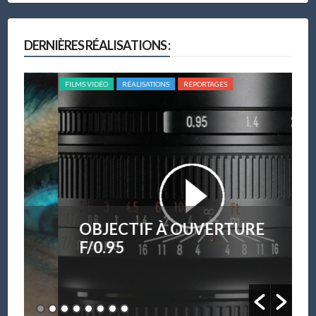
DERNIÈRES RÉALISATIONS :
FILMS VIDÉO
RÉALISATIONS
REPORTAGES
FILM
OBJECTIF À OUVERTURE
F/0.95