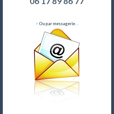
06 17 89 86 77
>
Ou par messagerie
…