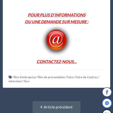
POUR PLUS D’INFORMATIONS
OU UNE DEMANDE SUR MESURE :
CONTACTEZ-NOUS…
film d'entreprise
/
film de présentation
/
foire
/
foire de Castres
/
interview
/
Tarn
Navigation
Article
Article précédent
entre
précédent