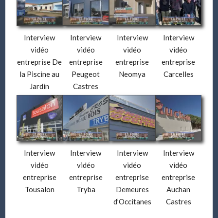
Interview
Interview
Interview
Interview
vidéo
vidéo
vidéo
vidéo
entreprise De
entreprise
entreprise
entreprise
la Piscine au
Peugeot
Neomya
Carcelles
Jardin
Castres
Interview
Interview
Interview
Interview
vidéo
vidéo
vidéo
vidéo
entreprise
entreprise
entreprise
entreprise
Tousalon
Tryba
Demeures
Auchan
d’Occitanes
Castres