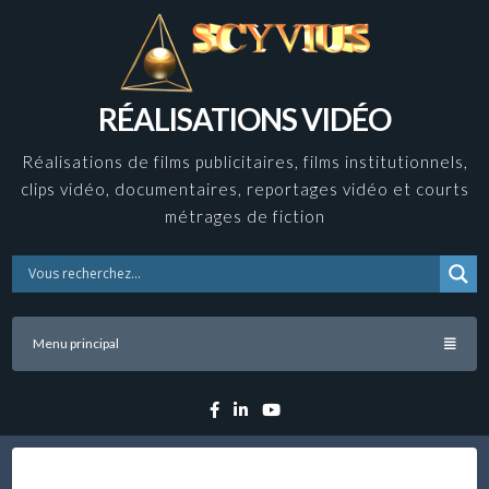
Skip
to
content
RÉALISATIONS VIDÉO
Réalisations de films publicitaires, films institutionnels,
clips vidéo, documentaires, reportages vidéo et courts
métrages de fiction
Menu principal
Facebook
Linkedin
YouTube