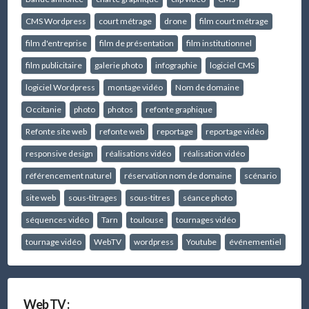
CMS Wordpress
court métrage
drone
film court métrage
film d'entreprise
film de présentation
film institutionnel
film publicitaire
galerie photo
infographie
logiciel CMS
logiciel Wordpress
montage vidéo
Nom de domaine
Occitanie
photo
photos
refonte graphique
Refonte site web
refonte web
reportage
reportage vidéo
responsive design
réalisations vidéo
réalisation vidéo
référencement naturel
réservation nom de domaine
scénario
site web
sous-titrages
sous-titres
séance photo
séquences vidéo
Tarn
toulouse
tournages vidéo
tournage vidéo
WebTV
wordpress
Youtube
événementiel
Web TV :