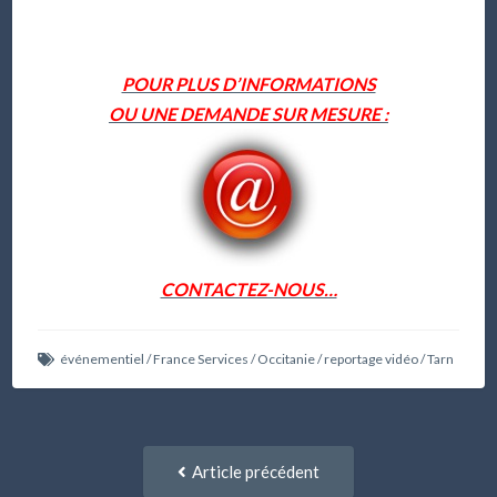
POUR PLUS D’INFORMATIONS
OU UNE DEMANDE SUR MESURE :
CONTACTEZ-NOUS…
événementiel
/
France Services
/
Occitanie
/
reportage vidéo
/
Tarn
Navigation
Article
Article précédent
entre
précédent