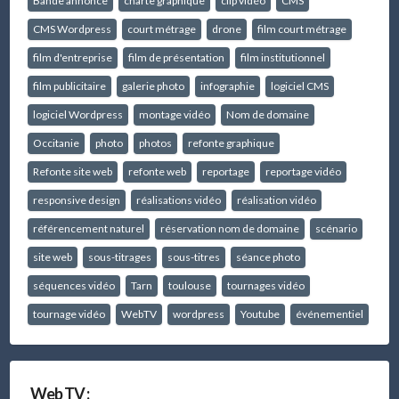
Bande annonce
charte graphique
clip vidéo
CMS
CMS Wordpress
court métrage
drone
film court métrage
film d'entreprise
film de présentation
film institutionnel
film publicitaire
galerie photo
infographie
logiciel CMS
logiciel Wordpress
montage vidéo
Nom de domaine
Occitanie
photo
photos
refonte graphique
Refonte site web
refonte web
reportage
reportage vidéo
responsive design
réalisations vidéo
réalisation vidéo
référencement naturel
réservation nom de domaine
scénario
site web
sous-titrages
sous-titres
séance photo
séquences vidéo
Tarn
toulouse
tournages vidéo
tournage vidéo
WebTV
wordpress
Youtube
événementiel
Web TV :