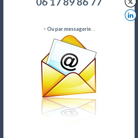
06 17 89 86 77
>
Ou par messagerie
…