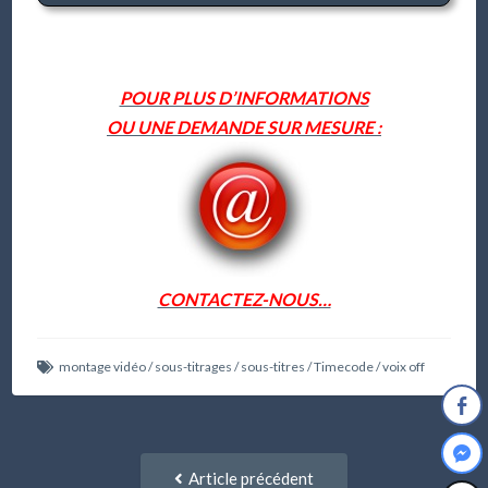
POUR PLUS D’INFORMATIONS
OU UNE DEMANDE SUR MESURE :
CONTACTEZ-NOUS…
montage vidéo
/
sous-titrages
/
sous-titres
/
Timecode
/
voix off
Navigation
Article
Article précédent