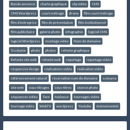
Bande annonce
charte graphique
clip vidéo
CMS
CMS Wordpress
court métrage
drone
film court métrage
film d'entreprise
film de présentation
film institutionnel
film publicitaire
galerie photo
infographie
logiciel CMS
logiciel Wordpress
montage vidéo
Nom de domaine
Occitanie
photo
photos
refonte graphique
Refonte site web
refonte web
reportage
reportage vidéo
responsive design
réalisations vidéo
réalisation vidéo
référencement naturel
réservation nom de domaine
scénario
site web
sous-titrages
sous-titres
séance photo
séquences vidéo
Tarn
toulouse
tournages vidéo
tournage vidéo
WebTV
wordpress
Youtube
événementiel