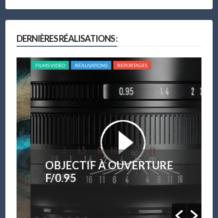
DERNIÈRES RÉALISATIONS :
FILMS VIDÉO
RÉALISATIONS
REPORTAGES
FILM
OBJECTIF À OUVERTURE
F/0.95