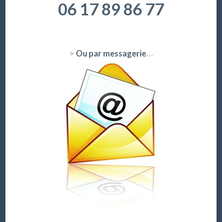
06 17 89 86 77
>
Ou par messagerie
…