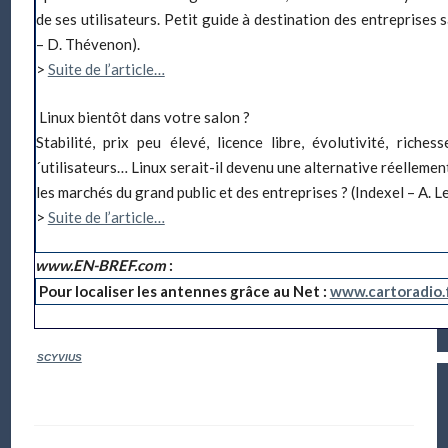
de ses utilisateurs. Petit guide à destination des entreprises 
– D. Thévenon).
>
Suite de l’article…
Linux bientôt dans votre salon ?
Stabilité, prix peu élevé, licence libre, évolutivité, rich
´utilisateurs… Linux serait-il devenu une alternative réelleme
les marchés du grand public et des entreprises ? (Indexel – A. L
>
Suite de l’article…
www.EN-BREF.com
:
Pour localiser les antennes grâce au Net :
www.cartoradio.
SCYVIUS
France – RCS : Toulouse 434 201 448 00025 – Tél : +33 (0)5 61 49 25 93 –