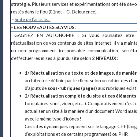
stratégie. Plusieurs services et expérimentations ont été dévoil
restés dans le flou (01net – G. Deleurence).
>
Suite de l’article…
– LES NOUVEAUTÉS SCYVIUS :
GAGNEZ EN AUTONOMIE !
Si vous souhaitez être
réactualisation de vos contenus de sites Internet, il y a mainte
un non programmeur (responsable communication, secrétai
d’effectuer les mises à jour du site selon
2 NIVEAUX
:
1/ Réactualisation du texte et des images
, de maniè
architecture définie par le client selon un cahier des cha
d’ajouts de
sous-rubriques (pages)
aux rubriques exist
2/ Réactualisation complète du site et ces éléments
formulaires, sons, vidéo, etc…). Comparativement c’est
actualiser un site à la manière d’un document Word mais
avec le même type d’icônes !
Ces sites dynamiques reposent sur le langage C++ (lan
d’exploitations et de certains programmes) ou PHP.