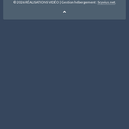
© 2026 RÉALISATIONS VIDÉO
|
Gestion hébergement :
Scyvius.net
.