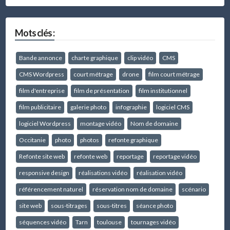
Mots clés :
Bande annonce
charte graphique
clip vidéo
CMS
CMS Wordpress
court métrage
drone
film court métrage
film d'entreprise
film de présentation
film institutionnel
film publicitaire
galerie photo
infographie
logiciel CMS
logiciel Wordpress
montage vidéo
Nom de domaine
Occitanie
photo
photos
refonte graphique
Refonte site web
refonte web
reportage
reportage vidéo
responsive design
réalisations vidéo
réalisation vidéo
référencement naturel
réservation nom de domaine
scénario
site web
sous-titrages
sous-titres
séance photo
séquences vidéo
Tarn
toulouse
tournages vidéo