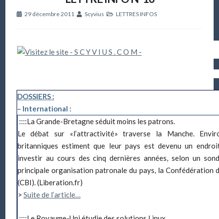
29 décembre 2011
Scyvius
LETTRES INFOS
Lettre info n°14
Décembre 200
DOSSIERS :
– International :
::::La Grande-Bretagne séduit moins les patrons.
Le débat sur «l’attractivité» traverse la Manche. Env
britanniques estiment que leur pays est devenu un endroi
investir au cours des cinq dernières années, selon un sond
principale organisation patronale du pays, la Confédération d
(CBI). (Liberation.fr)
>
Suite de l’article…
::::Le Royaume-Uni étudie des solutions Linux.