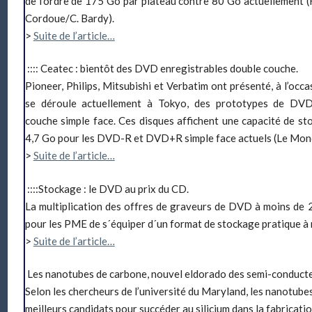
de l’ordre de 175 Go par plateau contre 80 Go actuellement 
Cordoue/C. Bardy).
>
Suite de l’article…
:::: Ceatec : bientôt des DVD enregistrables double couche.
Pioneer, Philips, Mitsubishi et Verbatim ont présenté, à l’occ
se déroule actuellement à Tokyo, des prototypes de DVD
couche simple face. Ces disques affichent une capacité de s
4,7 Go pour les DVD-R et DVD+R simple face actuels (Le Mon
>
Suite de l’article…
::::Stockage : le DVD au prix du CD.
La multiplication des offres de graveurs de DVD à moins de 
pour les PME de s´équiper d´un format de stockage pratique à m
>
Suite de l’article…
Les nanotubes de carbone, nouvel eldorado des semi-conducte
Selon les chercheurs de l’université du Maryland, les nanotube
meilleurs candidats pour succéder au silicium dans la fabricat