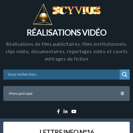
Skip
to
content
RÉALISATIONS VIDÉO
Réalisations de films publicitaires, films institutionnels,
clips vidéo, documentaires, reportages vidéo et courts
métrages de fiction
Menu principal
Facebook
Linkedin
YouTube
LETTRE INFO N°16