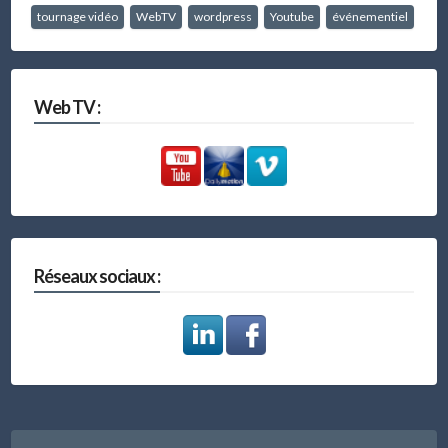
tournage vidéo
WebTV
wordpress
Youtube
événementiel
Web TV :
Réseaux sociaux :