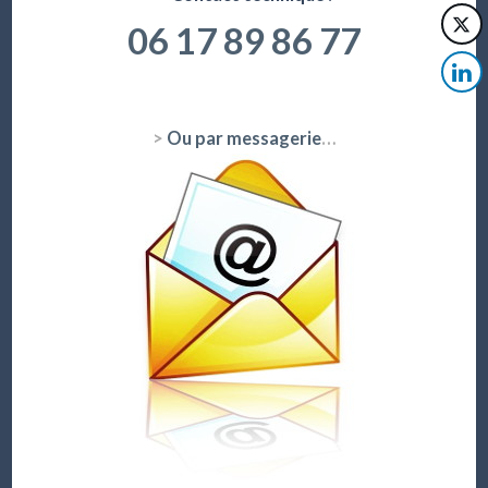
06 17 89 86 77
>
Ou par messagerie
…