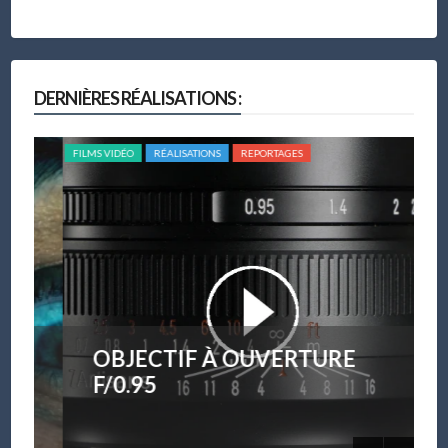
DERNIÈRES RÉALISATIONS :
FILMS VIDÉO
RÉALISATIONS
REPORTAGES
FILM
OBJECTIF À OUVERTURE
F/0.95