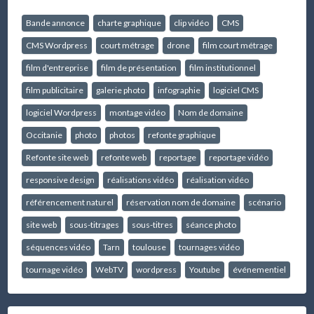
Bande annonce
charte graphique
clip vidéo
CMS
CMS Wordpress
court métrage
drone
film court métrage
film d'entreprise
film de présentation
film institutionnel
film publicitaire
galerie photo
infographie
logiciel CMS
logiciel Wordpress
montage vidéo
Nom de domaine
Occitanie
photo
photos
refonte graphique
Refonte site web
refonte web
reportage
reportage vidéo
responsive design
réalisations vidéo
réalisation vidéo
référencement naturel
réservation nom de domaine
scénario
site web
sous-titrages
sous-titres
séance photo
séquences vidéo
Tarn
toulouse
tournages vidéo
tournage vidéo
WebTV
wordpress
Youtube
événementiel