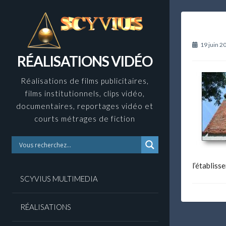
Skip
to
content
19 juin 2
RÉALISATIONS VIDÉO
Réalisations de films publicitaires,
films institutionnels, clips vidéo,
documentaires, reportages vidéo et
courts métrages de fiction
l’établiss
SCYVIUS MULTIMEDIA
RÉALISATIONS