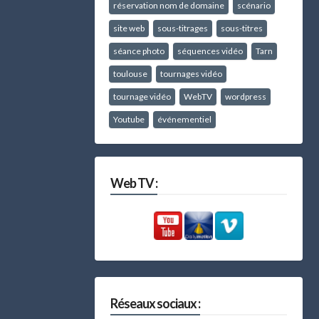
réservation nom de domaine
scénario
site web
sous-titrages
sous-titres
séance photo
séquences vidéo
Tarn
toulouse
tournages vidéo
tournage vidéo
WebTV
wordpress
Youtube
événementiel
Web TV :
Réseaux sociaux :