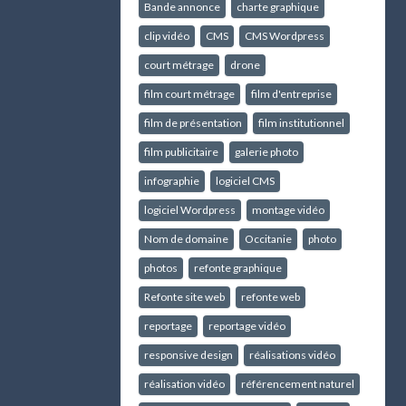
Bande annonce
charte graphique
clip vidéo
CMS
CMS Wordpress
court métrage
drone
film court métrage
film d'entreprise
film de présentation
film institutionnel
film publicitaire
galerie photo
infographie
logiciel CMS
logiciel Wordpress
montage vidéo
Nom de domaine
Occitanie
photo
photos
refonte graphique
Refonte site web
refonte web
reportage
reportage vidéo
responsive design
réalisations vidéo
réalisation vidéo
référencement naturel