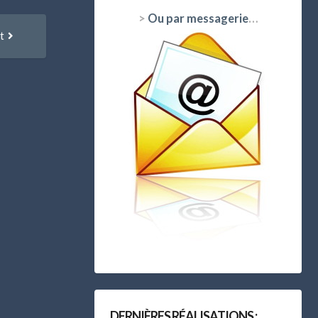
>
Ou par messagerie
…
Article
t
suivant
:
DERNIÈRES RÉALISATIONS :