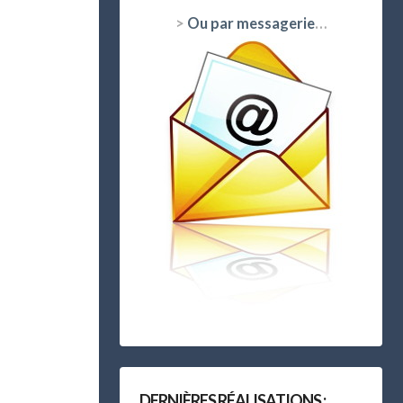
>
Ou par messagerie
…
DERNIÈRES RÉALISATIONS :