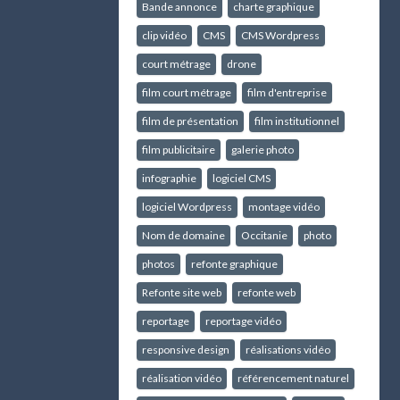
Bande annonce
charte graphique
clip vidéo
CMS
CMS Wordpress
court métrage
drone
film court métrage
film d'entreprise
film de présentation
film institutionnel
film publicitaire
galerie photo
infographie
logiciel CMS
logiciel Wordpress
montage vidéo
Nom de domaine
Occitanie
photo
photos
refonte graphique
Refonte site web
refonte web
reportage
reportage vidéo
responsive design
réalisations vidéo
réalisation vidéo
référencement naturel