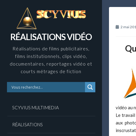
Skip
to
content
2 mai 20
RÉALISATIONS VIDÉO
Qu
Réalisations de films publicitaires,
films institutionnels, clips vidéo,
documentaires, reportages vidéo et
courts métrages de fiction
SCYVIUS MULTIMEDIA
vidéo au n
Le travai
aux photo
RÉALISATIONS
inscrusta