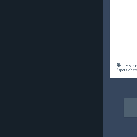
images 
/
spots vidéo
Nav
ent
art