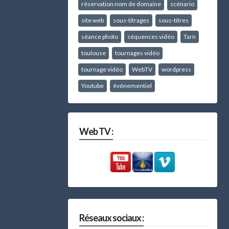
réservation nom de domaine
scénario
site web
sous-titrages
sous-titres
séance photo
séquences vidéo
Tarn
toulouse
tournages vidéo
tournage vidéo
WebTV
wordpress
Youtube
événementiel
Web TV :
Réseaux sociaux :