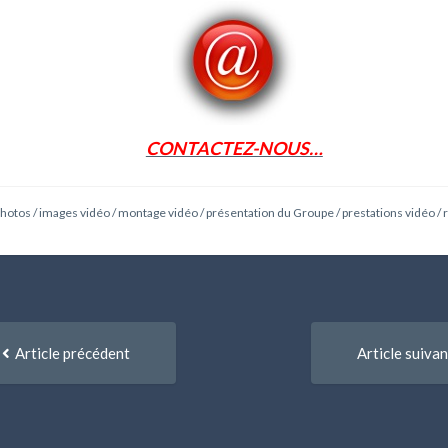
DE LA TECHNIQUE
FILMS VIDÉO
CLIPS VIDÉO
RÉALISATIONS
REPORTAGES
FILMS VIDÉO
CONTACTEZ-NOUS…
photos
/
images vidéo
/
montage vidéo
/
présentation du Groupe
/
prestations vidéo
/
TRAITEMENT DE
REFO
VIDÉOS PAR
ANNO
LOTS
POL
igation
Article
Article précédent
Article suivan
précédent
re
:
icles