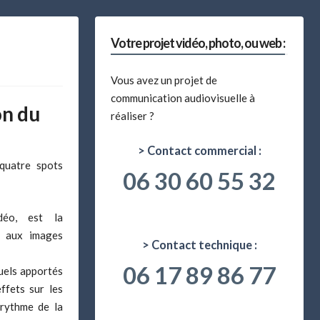
Votre projet vidéo, photo, ou web :
Vous avez un projet de
communication audiovisuelle à
on du
réaliser ?
> Contact commercial :
quatre spots
06 30 60 55 32
idéo, est la
t aux images
> Contact technique :
06 17 89 86 77
uels apportés
ffets sur les
 rythme de la