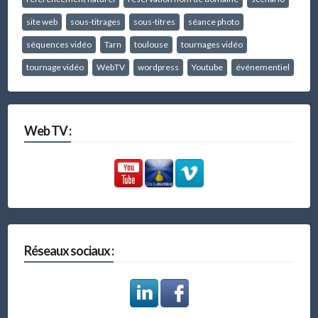
site web
sous-titrages
sous-titres
séance photo
séquences vidéo
Tarn
toulouse
tournages vidéo
tournage vidéo
WebTV
wordpress
Youtube
événementiel
Web TV :
Réseaux sociaux :