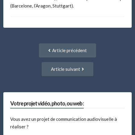
(Barcelone, l’Aragon, Stuttgart).
Navigation
Article
Article précédent
entre
précédent
:
articles
Article
Article suivant
suivant
:
Votre projet vidéo, photo, ou web :
Vous avez un projet de communication audiovisuelle à
réaliser ?