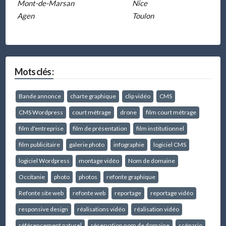
Mont-de-Marsan
Nice
Agen
Toulon
Mots clés :
Bande annonce
charte graphique
clip vidéo
CMS
CMS Wordpress
court métrage
drone
film court métrage
film d'entreprise
film de présentation
film institutionnel
film publicitaire
galerie photo
infographie
logiciel CMS
logiciel Wordpress
montage vidéo
Nom de domaine
Occitanie
photo
photos
refonte graphique
Refonte site web
refonte web
reportage
reportage vidéo
responsive design
réalisations vidéo
réalisation vidéo
référencement naturel
réservation nom de domaine
scénario