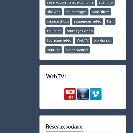
réservation nom de domaine
scénario
site web
sous-titrages
sous-titres
séance photo
séquences vidéo
Tarn
toulouse
tournages vidéo
tournage vidéo
WebTV
wordpress
Youtube
événementiel
Web TV :
Réseaux sociaux :