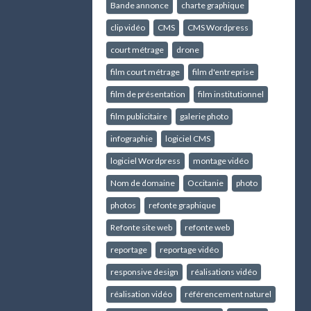
Bande annonce
charte graphique
clip vidéo
CMS
CMS Wordpress
court métrage
drone
film court métrage
film d'entreprise
film de présentation
film institutionnel
film publicitaire
galerie photo
infographie
logiciel CMS
logiciel Wordpress
montage vidéo
Nom de domaine
Occitanie
photo
photos
refonte graphique
Refonte site web
refonte web
reportage
reportage vidéo
responsive design
réalisations vidéo
réalisation vidéo
référencement naturel