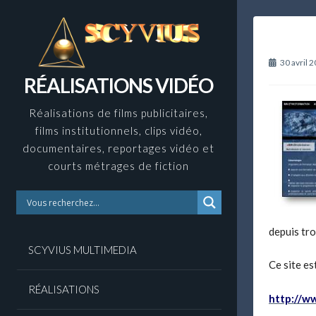
Skip
to
content
30 avril 
RÉALISATIONS VIDÉO
Réalisations de films publicitaires,
films institutionnels, clips vidéo,
documentaires, reportages vidéo et
courts métrages de fiction
depuis tro
SCYVIUS MULTIMEDIA
Ce site e
RÉALISATIONS
http://w