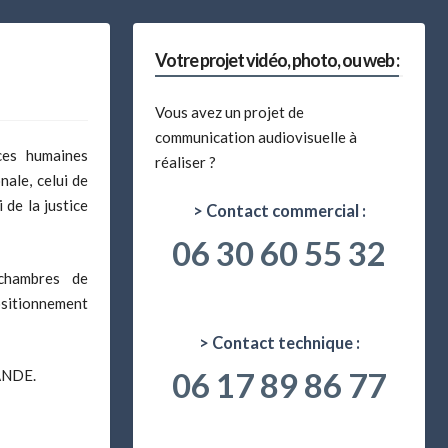
Votre projet vidéo, photo, ou web :
Vous avez un projet de
communication audiovisuelle à
ces humaines
réaliser ?
nale, celui de
i de la justice
> Contact commercial :
06 30 60 55 32
chambres de
itionnement
> Contact technique :
06 17 89 86 77
MANDE.