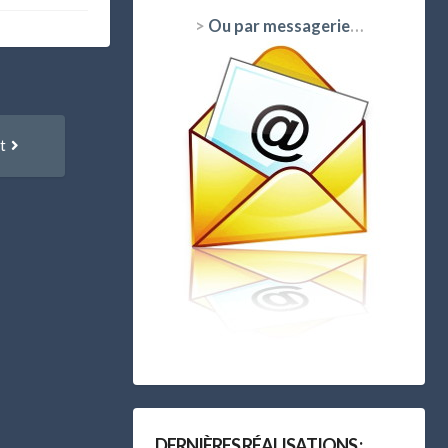
>
Ou par messagerie
…
Article
t
suivant
:
DERNIÈRES RÉALISATIONS :