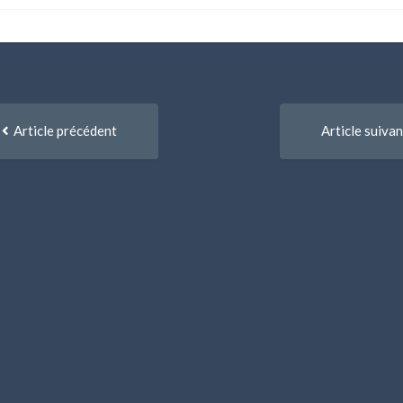
igation
Article
Article précédent
Article suivan
précédent
re
:
icles