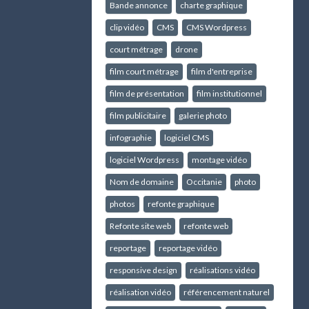
Bande annonce
charte graphique
clip vidéo
CMS
CMS Wordpress
court métrage
drone
film court métrage
film d'entreprise
film de présentation
film institutionnel
film publicitaire
galerie photo
infographie
logiciel CMS
logiciel Wordpress
montage vidéo
Nom de domaine
Occitanie
photo
photos
refonte graphique
Refonte site web
refonte web
reportage
reportage vidéo
responsive design
réalisations vidéo
réalisation vidéo
référencement naturel