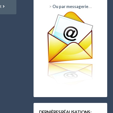
Article
t
>
Ou par messagerie
…
suivant
:
DERNIÈRES RÉALISATIONS :