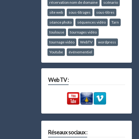
réservation nom de domaine
scénario
site web
sous-titrages
sous-titres
séance photo
séquences vidéo
Tarn
toulouse
tournages vidéo
tournage vidéo
WebTV
wordpress
Youtube
événementiel
Web TV :
Réseaux sociaux :