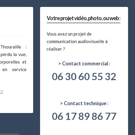
Votre projet vidéo, photo, ou web :
Vous avez un projet de
communication audiovisuelle à
houraille :
réaliser ?
 perdu la vue,
orporelles et
> Contact commercial :
n en service
06 30 60 55 32
r/
> Contact technique :
06 17 89 86 77