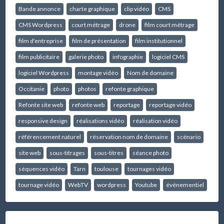
Bande annonce
charte graphique
clip vidéo
CMS
CMS Wordpress
court métrage
drone
film court métrage
film d'entreprise
film de présentation
film institutionnel
film publicitaire
galerie photo
infographie
logiciel CMS
logiciel Wordpress
montage vidéo
Nom de domaine
Occitanie
photo
photos
refonte graphique
Refonte site web
refonte web
reportage
reportage vidéo
responsive design
réalisations vidéo
réalisation vidéo
référencement naturel
réservation nom de domaine
scénario
site web
sous-titrages
sous-titres
séance photo
séquences vidéo
Tarn
toulouse
tournages vidéo
tournage vidéo
WebTV
wordpress
Youtube
événementiel