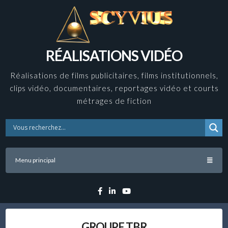
Skip
to
content
RÉALISATIONS VIDÉO
Réalisations de films publicitaires, films institutionnels,
clips vidéo, documentaires, reportages vidéo et courts
métrages de fiction
Menu principal
Facebook
Linkedin
YouTube
GROUPE TBR