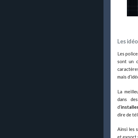
Les idé
Les police
sont un c
caractère
mais d’id
La meille
dans des
d’
installe
dire de té
Ainsi les 
et export