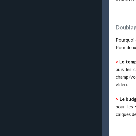
Doublag
Pourquoi c
Pour deux
>
Le temp
puis les 
champ (voi
vidéo.
>
Le budg
pour les 
calques de