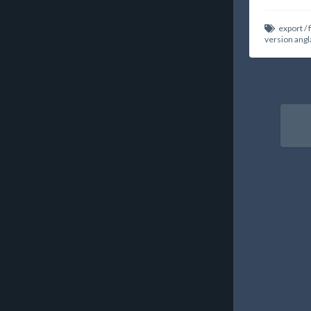
export
/
version angl
Nav
ent
art