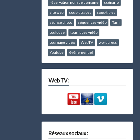
réservation nom de domaine
scénario
site web
sous-titrages
sous-titres
séance photo
séquences vidéo
Tarn
toulouse
tournages vidéo
tournage vidéo
WebTV
wordpress
Youtube
événementiel
Web TV :
Réseaux sociaux :