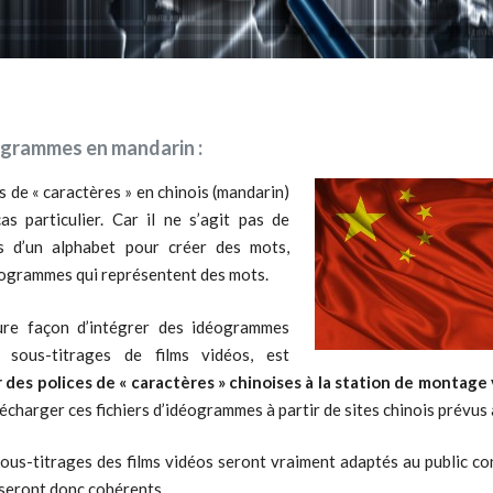
DE LA TECHNIQUE
FILMS VIDÉO
CLIPS VIDÉO
C
RÉALISATIONS
REPORTAGES
FILMS VIDÉO
ogrammes en mandarin :
s de « caractères » en chinois (mandarin)
as particulier. Car il ne s’agit pas de
s d’un alphabet pour créer des mots,
éogrammes qui représentent des mots.
TRAITEMENT DE
REFO
VIDÉOS PAR
ANNO
ure façon d’intégrer des idéogrammes
LOTS
POLA
 sous-titrages de films vidéos, est
r des polices de « caractères » chinoises à la station de montage
lécharger ces fichiers d’idéogrammes à partir de sites chinois prévus 
sous-titrages des films vidéos seront vraiment adaptés au public c
 seront donc cohérents.