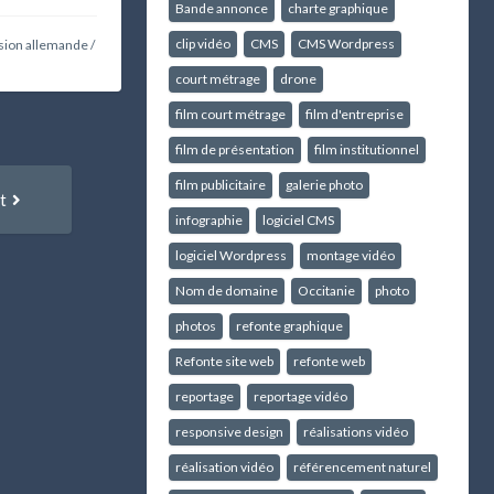
Bande annonce
charte graphique
clip vidéo
CMS
CMS Wordpress
sion allemande
/
court métrage
drone
film court métrage
film d'entreprise
film de présentation
film institutionnel
Article
film publicitaire
galerie photo
t
suivant
infographie
logiciel CMS
:
logiciel Wordpress
montage vidéo
Nom de domaine
Occitanie
photo
photos
refonte graphique
Refonte site web
refonte web
reportage
reportage vidéo
responsive design
réalisations vidéo
réalisation vidéo
référencement naturel