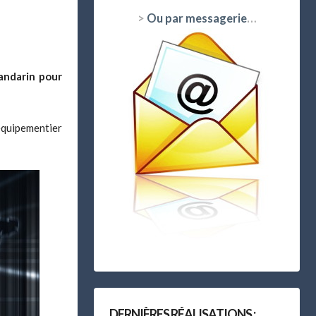
>
Ou par messagerie
…
andarin pour
équipementier
DERNIÈRES RÉALISATIONS :