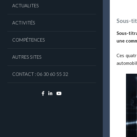
ACTUALITES
Sous-tit
ACTIVITÉS
Sous-titr
COMPÉTENCES
une commu
Ces quatr
AUTRES SITES
automobil
CONTACT : 06 30 60 55 32
Facebook
Linkedin
YouTube