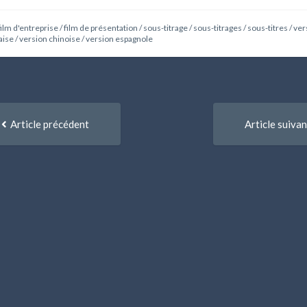
film d'entreprise
/
film de présentation
/
sous-titrage
/
sous-titrages
/
sous-titres
/
ver
aise
/
version chinoise
/
version espagnole
igation
Article
Article précédent
Article suivan
précédent
re
:
icles