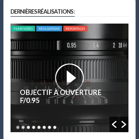
DERNIÈRES RÉALISATIONS :
FILMS VIDÉO
RÉALISATIONS
REPORTAGES
FILM
OBJECTIF À OUVERTURE
F/0.95