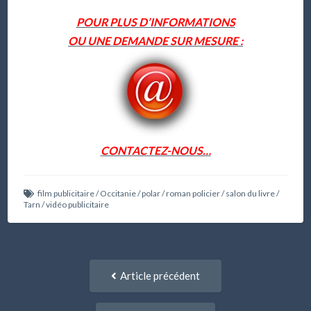
POUR PLUS D’INFORMATIONS
OU UNE DEMANDE SUR MESURE :
CONTACTEZ-NOUS…
film publicitaire
/
Occitanie
/
polar
/
roman policier
/
salon du livre
/
Tarn
/
vidéo publicitaire
Navigation
Article
Article précédent
entre
précédent
:
articles
Article