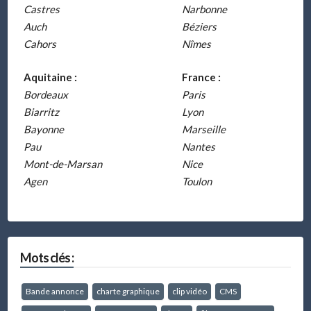
Castres
Narbonne
Auch
Béziers
Cahors
Nîmes
Aquitaine :
France :
Bordeaux
Paris
Biarritz
Lyon
Bayonne
Marseille
Pau
Nantes
Mont-de-Marsan
Nice
Agen
Toulon
Mots clés :
Bande annonce
charte graphique
clip vidéo
CMS