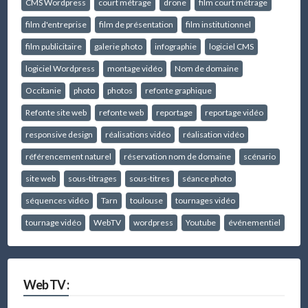
CMS Wordpress
court métrage
drone
film court métrage
film d'entreprise
film de présentation
film institutionnel
film publicitaire
galerie photo
infographie
logiciel CMS
logiciel Wordpress
montage vidéo
Nom de domaine
Occitanie
photo
photos
refonte graphique
Refonte site web
refonte web
reportage
reportage vidéo
responsive design
réalisations vidéo
réalisation vidéo
référencement naturel
réservation nom de domaine
scénario
site web
sous-titrages
sous-titres
séance photo
séquences vidéo
Tarn
toulouse
tournages vidéo
tournage vidéo
WebTV
wordpress
Youtube
événementiel
Web TV :