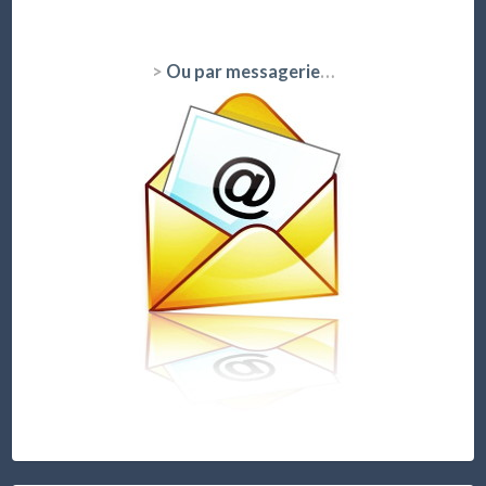
>
Ou par messagerie
…