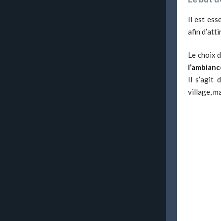
Il est es
afin d’att
Le choix 
l’ambianc
Il s’agit 
village, m