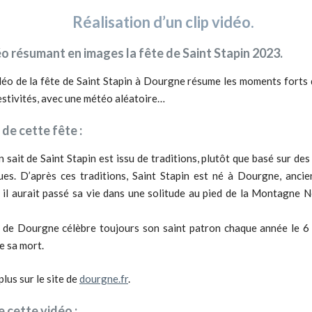
Réalisation d’un clip vidéo.
éo résumant en images la fête de Saint Stapin 2023.
idéo de la fête de Saint Stapin à Dourgne résume les moments forts 
estivités, avec une météo aléatoire…
 de cette fête :
n sait de Saint Stapin est issu de traditions, plutôt que basé sur d
ues. D’après ces traditions, Saint Stapin est né à Dourgne, anci
 il aurait passé sa vie dans une solitude au pied de la Montagne No
e de Dourgne célèbre toujours son saint patron chaque année le
6
e sa mort.
plus sur le site de
dourgne.fr
.
e cette vidéo :