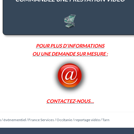
POUR PLUS D’INFORMATIONS
OU UNE DEMANDE SUR MESURE :
CONTACTEZ-NOUS…
o
/
événementiel
/
France Services
/
Occitanie
/
reportage vidéo
/
Tarn