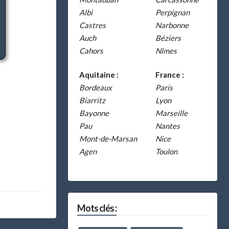
Albi
Perpignan
Castres
Narbonne
Auch
Béziers
Cahors
Nîmes
Aquitaine :
France :
Bordeaux
Paris
Biarritz
Lyon
Bayonne
Marseille
Pau
Nantes
Mont-de-Marsan
Nice
Agen
Toulon
Mots clés :