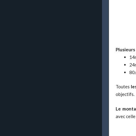
Plusieurs 
14m
24m
80/
Toutes
le
objectifs.
Le monta
avec celle