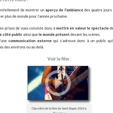
sentiellement de montrer un
aperçu de l’ambiance
des quatre jours 
DE LA TECHNIQUE
FILMS VIDÉO
CLIPS VIDÉO
C
irer plus de monde pour l’année prochaine.
RÉALISATIONS
REPORTAGES
FILMS VIDÉO
des prises de vues consiste donc à
mettre en valeur le spectacle
de
e côté public
ainsi que
le monde présent
devant les scènes.
d’une
communication externe
qui s’adresse donc à un public qui
ais des environs ou au delà.
Voir le film :
TRAITEMENT DE
REFO
VIDÉOS PAR
ANNO
LOTS
POLA
Clip vidéo de la fête de Saint Stapin 2023 à