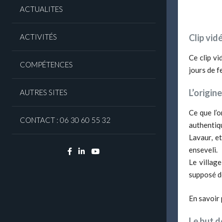
ACTUALITES
ACTIVITÉS
Clip vid
Ce clip v
COMPÉTENCES
jours de f
L’origine
AUTRES SITES
Ce que l’o
CONTACT : 06 30 60 55 32
authentiq
Lavaur, et
enseveli.
Facebook
Linkedin
YouTube
Le villag
supposé d
En savoir 
Le but d