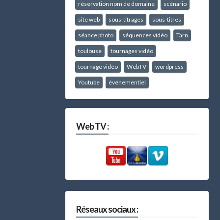
réservation nom de domaine
scénario
site web
sous-titrages
sous-titres
séance photo
séquences vidéo
Tarn
toulouse
tournages vidéo
tournage vidéo
WebTV
wordpress
Youtube
événementiel
Web TV :
Réseaux sociaux :