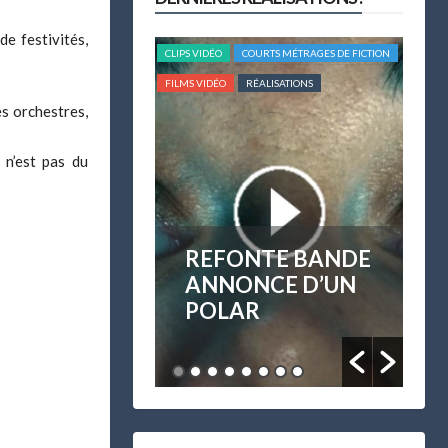
de festivités,
OURTS MÉTRAGES DE FICTION
FILMS VIDÉO
RÉALISATIONS
FILMS 
RÉALISATIONS
REPORTAGES
REPOR
s orchestres,
 n’est pas du
NTE BANDE
OBJECTIF À
R
NCE D’UN
OUVERTURE
I
R
F/0.95