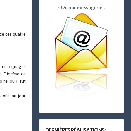
>
Ou par messagerie
…
de ces quatre
es témoignages
en Diocèse de
ire, où il fut
 août
, au jour
DERNIÈRES RÉALISATIONS :