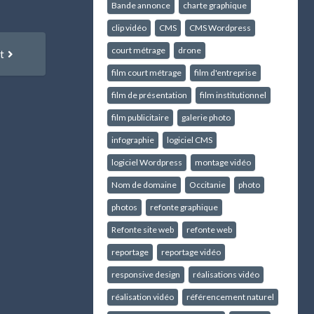
Bande annonce
charte graphique
clip vidéo
CMS
CMS Wordpress
Article
court métrage
drone
t
suivant
film court métrage
film d'entreprise
:
film de présentation
film institutionnel
film publicitaire
galerie photo
infographie
logiciel CMS
logiciel Wordpress
montage vidéo
Nom de domaine
Occitanie
photo
photos
refonte graphique
Refonte site web
refonte web
reportage
reportage vidéo
responsive design
réalisations vidéo
réalisation vidéo
référencement naturel