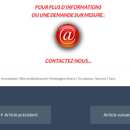
POUR PLUS D’INFORMATIONS
OU UNE DEMANDE SUR MESURE :
CONTACTEZ-NOUS…
présentation
/
film institutionnel
/
Montagne Noire
/
Occitanie
/
Sorèze
/
Tarn
igation
Article
Article précédent
Article suivan
précédent
re
:
icles