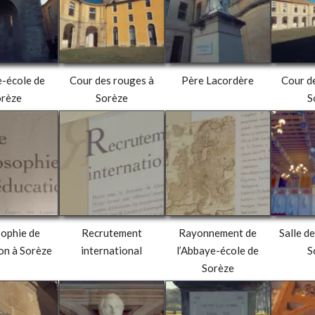
DE LA TECHNIQUE
FILMS VIDÉO
CLIPS VIDÉO
C
RÉALISATIONS
REPORTAGES
FILMS VIDÉO
-école de
Cour des rouges à
Père Lacordère
Cour d
orèze
Sorèze
S
TRAITEMENT DE
REFO
VIDÉOS PAR
ANNO
LOTS
POLA
sophie de
Recrutement
Rayonnement de
Salle de
ion à Sorèze
international
l’Abbaye-école de
S
Sorèze