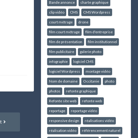
Bande annonce
charte graphique
clip vidéo
CMS
CMS Wordpress
court métrage
drone
film court métrage
film d'entreprise
film de présentation
film institutionnel
film publicitaire
galerie photo
infographie
logiciel CMS
logiciel Wordpress
montage vidéo
Nom de domaine
Occitanie
photo
photos
refonte graphique
Refonte site web
refonte web
reportage
reportage vidéo
Article
responsive design
réalisations vidéo
t
suivant
réalisation vidéo
référencement naturel
: