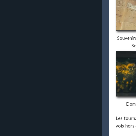
Souvenirs
S
Dom
Les tourn
voix hors 