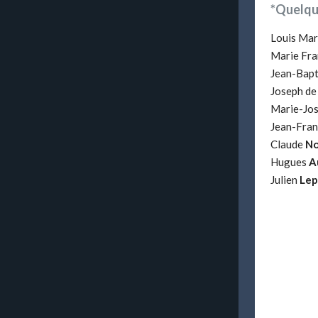
*Quelque
Louis Mar
Marie Fra
Jean-Bapt
Joseph d
Marie-Jo
Jean-Fran
Claude
No
Hugues
A
Julien
Lep