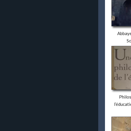
Abbaye
S
Philo
l’éducat