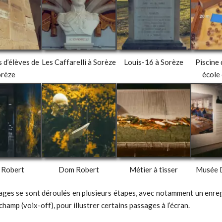
 d’élèves de
Les Caffarelli à Sorèze
Louis-16 à Sorèze
Piscine 
orèze
école
 Robert
Dom Robert
Métier à tisser
Musée 
ages se sont déroulés en plusieurs étapes, avec notamment un enre
champ (voix-off), pour illustrer certains passages à l’écran.