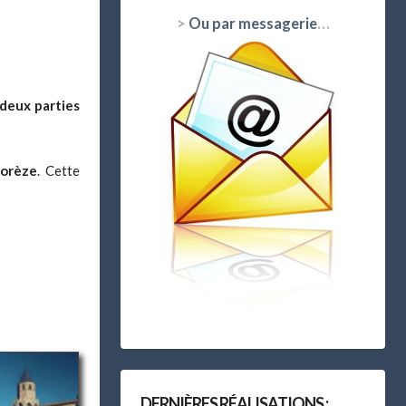
>
Ou par messagerie
…
deux parties
Sorèze
. Cette
DERNIÈRES RÉALISATIONS :