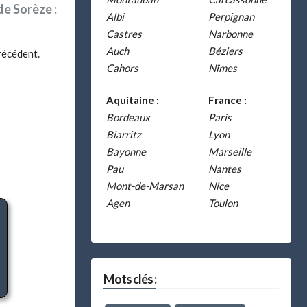
de Sorèze :
Albi
Perpignan
Castres
Narbonne
Auch
Béziers
récédent.
Cahors
Nîmes
Aquitaine :
France :
Bordeaux
Paris
Biarritz
Lyon
Bayonne
Marseille
Pau
Nantes
Mont-de-Marsan
Nice
Agen
Toulon
Mots clés :