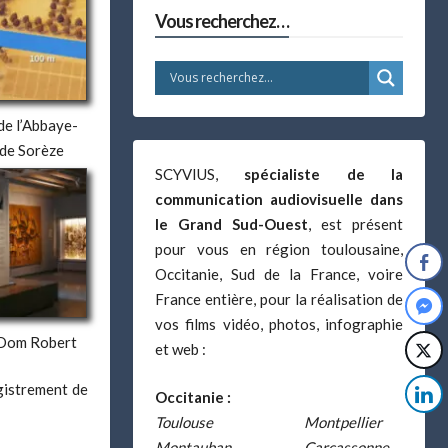
Vous recherchez…
de l’Abbaye-
 de Sorèze
SCYVIUS,
spécialiste de la
communication audiovisuelle dans
le Grand Sud-Ouest
, est présent
pour vous en région toulousaine,
Occitanie, Sud de la France, voire
France entière, pour la réalisation de
vos films vidéo, photos, infographie
Dom Robert
et web :
gistrement de
Occitanie :
Toulouse
Montpellier
Montauban
Carcassonne