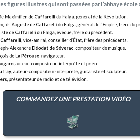
s figures illustres qui sont passées par l’abbaye école 
ie Maximilien de
Caffarelli
du Falga, général de la Révolution.
nçois Auguste de
Caffarelli
du Falga, général de l’Empire, frère du p
iste de
Caffarelli
du Falga, évêque, frère du précédent.
e
Caffarelli
, vice-amiral, conseiller d’État, frère des précédents.
seph-Alexandre
Déodat de Séverac
, compositeur de musique.
çois de
La Pérouse
, navigateur.
ugaro
, auteur-compositeur-interprète et poète.
ufray
, auteur-compositeur-interprète, guitariste et sculpteur.
ers
, présentateur de radio et de télévision.
COMMANDEZ UNE PRESTATION VIDÉO