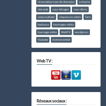
réservation nom de domaine
scénario
site web
sous-titrages
sous-titres
séance photo
séquences vidéo
Tarn
toulouse
tournages vidéo
tournage vidéo
WebTV
wordpress
Youtube
événementiel
Web TV :
Réseaux sociaux :