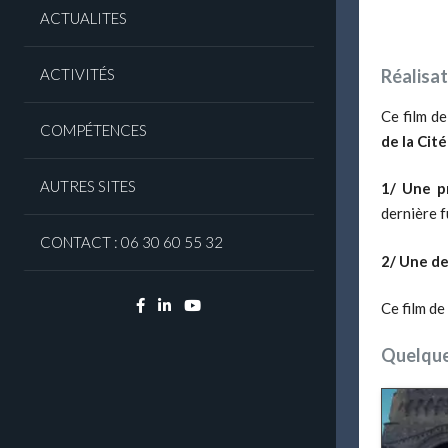
ACTUALITES
ACTIVITÉS
Réalisat
Ce film d
COMPÉTENCES
de la Cité
AUTRES SITES
1/ Une p
dernière f
CONTACT : 06 30 60 55 32
2/ Une d
Facebook
Linkedin
YouTube
Ce film de
Quelques