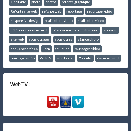
Occitanie
photo
photos
refonte graphique
Refonte site web
refonte web
reportage
reportage vidéo
responsive design
réalisations vidéo
réalisation vidéo
référencement naturel
réservation nom de domaine
scénario
site web
sous-titrages
sous-titres
séance photo
séquences vidéo
Tarn
toulouse
tournages vidéo
tournage vidéo
WebTV
wordpress
Youtube
événementiel
Web TV :