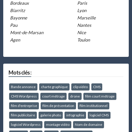
Bordeaux
Paris
Biarritz
Lyon
Bayonne
Marseille
Pau
Nantes
Mont-de-Marsan
Nice
Agen
Toulon
Mots clés :
Bande annonce
charte graphique
clip vidéo
CMS
CMS Wordpress
court métrage
drone
film court métrage
film d'entreprise
film de présentation
film institutionnel
film publicitaire
galerie photo
infographie
logiciel CMS
logiciel Wordpress
montage vidéo
Nom de domaine