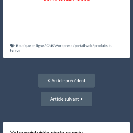
Boutique en ligne
/
CMS Wordpress
/
portail web
/
produits du
terroir
Navigation
Article
Article précédent
entre
précédent
:
articles
Article
Article suivant
suivant
:
Votre projet vidéo, photo, ou web :