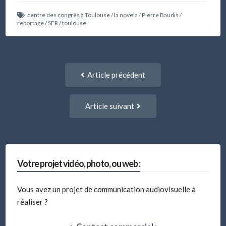
centre des congrès à Toulouse
/
la novela
/
Pierre Baudis
/
reportage
/
SFR
/
toulouse
Navigation
Article
Article précédent
entre
précédent
:
articles
Article
Article suivant
suivant
:
Votre projet vidéo, photo, ou web :
Vous avez un projet de communication audiovisuelle à
réaliser ?