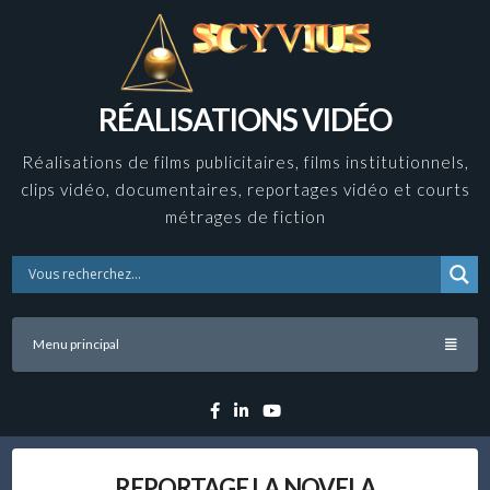
Skip
to
content
RÉALISATIONS VIDÉO
Réalisations de films publicitaires, films institutionnels,
clips vidéo, documentaires, reportages vidéo et courts
métrages de fiction
Menu principal
Facebook
Linkedin
YouTube
REPORTAGE LA NOVELA