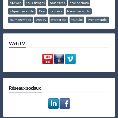
site web
sous-titrages
sous-titres
séance photo
séquences vidéo
Tarn
toulouse
tournages vidéo
tournage vidéo
WebTV
wordpress
Youtube
événementiel
Web TV :
Réseaux sociaux :