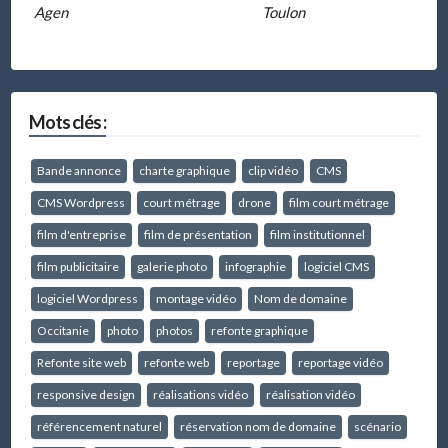
Agen
Toulon
Mots clés :
Bande annonce
charte graphique
clip vidéo
CMS
CMS Wordpress
court métrage
drone
film court métrage
film d'entreprise
film de présentation
film institutionnel
film publicitaire
galerie photo
infographie
logiciel CMS
logiciel Wordpress
montage vidéo
Nom de domaine
Occitanie
photo
photos
refonte graphique
Refonte site web
refonte web
reportage
reportage vidéo
responsive design
réalisations vidéo
réalisation vidéo
référencement naturel
réservation nom de domaine
scénario