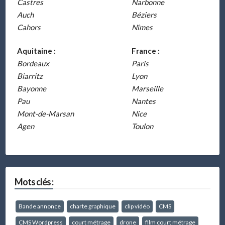
Castres
Narbonne
Auch
Béziers
Cahors
Nîmes
Aquitaine :
France :
Bordeaux
Paris
Biarritz
Lyon
Bayonne
Marseille
Pau
Nantes
Mont-de-Marsan
Nice
Agen
Toulon
Mots clés :
Bande annonce
charte graphique
clip vidéo
CMS
CMS Wordpress
court métrage
drone
film court métrage