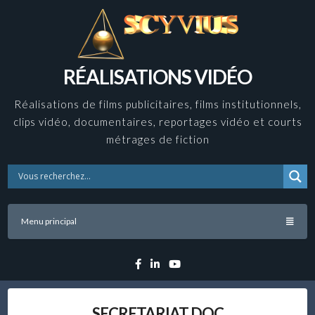
Skip
to
content
RÉALISATIONS VIDÉO
Réalisations de films publicitaires, films institutionnels,
clips vidéo, documentaires, reportages vidéo et courts
métrages de fiction
Menu principal
Facebook
Linkedin
YouTube
SECRETARIAT DOC