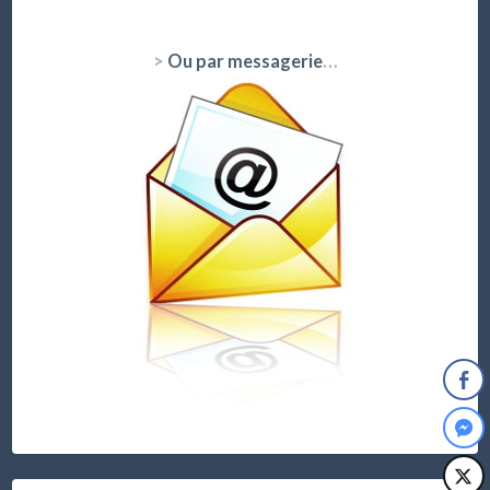
>
Ou par messagerie
…