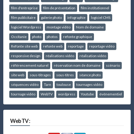
film d'entreprise
film de présentation
film institutionnel
film publicitaire
galerie photo
infographie
logiciel CMS
logiciel Wordpress
montage vidéo
Nom de domaine
Occitanie
photo
photos
refonte graphique
Refonte site web
refonte web
reportage
reportage vidéo
responsive design
réalisations vidéo
réalisation vidéo
référencement naturel
réservation nom de domaine
scénario
site web
sous-titrages
sous-titres
séance photo
séquences vidéo
Tarn
toulouse
tournages vidéo
tournage vidéo
WebTV
wordpress
Youtube
événementiel
Web TV :