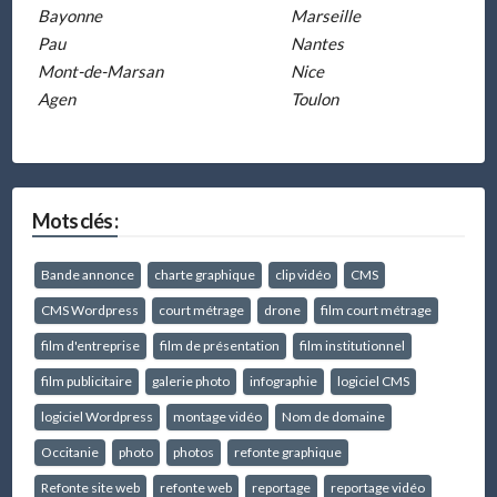
Bayonne
Marseille
Pau
Nantes
Mont-de-Marsan
Nice
Agen
Toulon
Mots clés :
Bande annonce
charte graphique
clip vidéo
CMS
CMS Wordpress
court métrage
drone
film court métrage
film d'entreprise
film de présentation
film institutionnel
film publicitaire
galerie photo
infographie
logiciel CMS
logiciel Wordpress
montage vidéo
Nom de domaine
Occitanie
photo
photos
refonte graphique
Refonte site web
refonte web
reportage
reportage vidéo