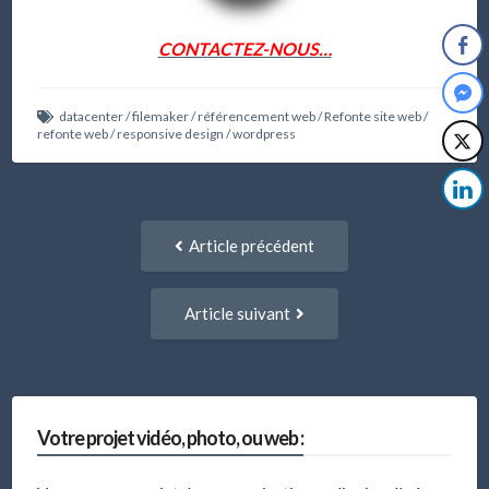
CONTACTEZ-NOUS…
datacenter
/
filemaker
/
référencement web
/
Refonte site web
/
refonte web
/
responsive design
/
wordpress
Navigation
Article
Article précédent
entre
précédent
:
articles
Article
Article suivant
suivant
:
Votre projet vidéo, photo, ou web :