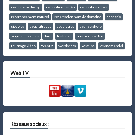
responsive design
réalisations vidéo
réalisation vidéo
référencement naturel
réservation nom de domaine
scénario
site web
sous-titrages
sous-titres
séance photo
séquences vidéo
Tarn
toulouse
tournages vidéo
tournage vidéo
WebTV
wordpress
Youtube
événementiel
Web TV :
Réseaux sociaux :