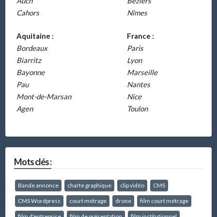
Auch
Béziers
Cahors
Nîmes
Aquitaine :
France :
Bordeaux
Paris
Biarritz
Lyon
Bayonne
Marseille
Pau
Nantes
Mont-de-Marsan
Nice
Agen
Toulon
Mots clés :
Bande annonce
charte graphique
clip vidéo
CMS
CMS Wordpress
court métrage
drone
film court métrage
film d'entreprise
film de présentation
film institutionnel