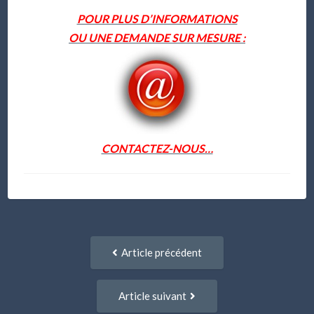
POUR PLUS D’INFORMATIONS
OU UNE DEMANDE SUR MESURE :
CONTACTEZ-NOUS…
Navigation
Article
Article précédent
entre
précédent
:
articles
Article
Article suivant
suivant