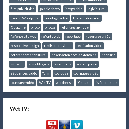
film publicitaire
galerie photo
infographie
logiciel CMS
logiciel Wordpress
montage vidéo
Nom de domaine
Occitanie
photo
photos
refonte graphique
Refonte site web
refonte web
reportage
reportage vidéo
responsive design
réalisations vidéo
réalisation vidéo
référencement naturel
réservation nom de domaine
scénario
site web
sous-titrages
sous-titres
séance photo
séquences vidéo
Tarn
toulouse
tournages vidéo
tournage vidéo
WebTV
wordpress
Youtube
événementiel
Web TV :