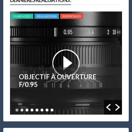
FILMS VIDÉO
RÉALISATIONS
REPORTAGES
FILM
OBJECTIF À OUVERTURE
F/0.95