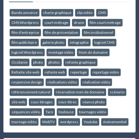
Bande annonce
charte graphique
clip vidéo
CMS
CMS Wordpress
court métrage
drone
film court métrage
film d'entreprise
film de présentation
film institutionnel
film publicitaire
galerie photo
infographie
logiciel CMS
logiciel Wordpress
montage vidéo
Nom de domaine
Occitanie
photo
photos
refonte graphique
Refonte site web
refonte web
reportage
reportage vidéo
responsive design
réalisations vidéo
réalisation vidéo
référencement naturel
réservation nom de domaine
scénario
site web
sous-titrages
sous-titres
séance photo
séquences vidéo
Tarn
toulouse
tournages vidéo
tournage vidéo
WebTV
wordpress
Youtube
événementiel