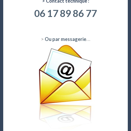
> Contact technique :
06 17 89 86 77
>
Ou par messagerie
…