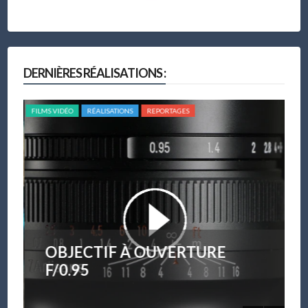
DERNIÈRES RÉALISATIONS :
FILMS VIDÉO
RÉALISATIONS
REPORTAGES
FILM
OBJECTIF À OUVERTURE
F/0.95