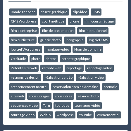
Bande annonce
charte graphique
clip vidéo
CMS
CMS Wordpress
court métrage
drone
film court métrage
film d'entreprise
film de présentation
film institutionnel
film publicitaire
galerie photo
infographie
logiciel CMS
logiciel Wordpress
montage vidéo
Nom de domaine
Occitanie
photo
photos
refonte graphique
Refonte site web
refonte web
reportage
reportage vidéo
responsive design
réalisations vidéo
réalisation vidéo
référencement naturel
réservation nom de domaine
scénario
site web
sous-titrages
sous-titres
séance photo
séquences vidéo
Tarn
toulouse
tournages vidéo
tournage vidéo
WebTV
wordpress
Youtube
événementiel