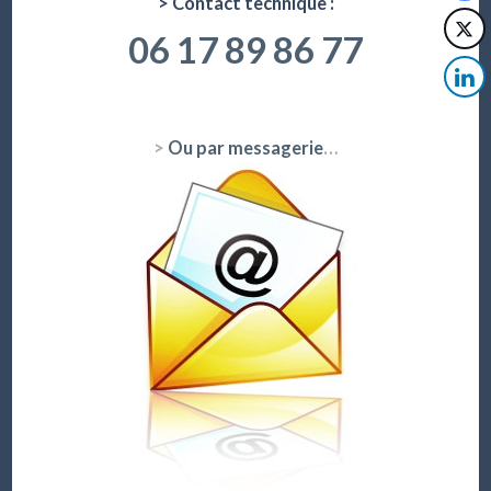
> Contact technique :
06 17 89 86 77
>
Ou par messagerie
…