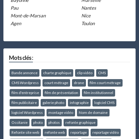
Bayonne
Marseille
Pau
Nantes
Mont-de-Marsan
Nice
Agen
Toulon
Mots clés :
Bande annonce
charte graphique
clip vidéo
CMS
CMS Wordpress
court métrage
drone
film court métrage
film d'entreprise
film de présentation
film institutionnel
film publicitaire
galerie photo
infographie
logiciel CMS
logiciel Wordpress
montage vidéo
Nom de domaine
Occitanie
photo
photos
refonte graphique
Refonte site web
refonte web
reportage
reportage vidéo