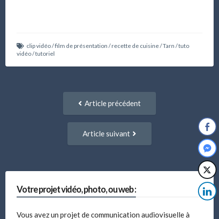
clip vidéo
/
film de présentation
/
recette de cuisine
/
Tarn
/
tuto
vidéo
/
tutoriel
Navigation
Article
Article précédent
entre
précédent
:
articles
Article
Article suivant
suivant
:
Votre projet vidéo, photo, ou web :
Vous avez un projet de communication audiovisuelle à