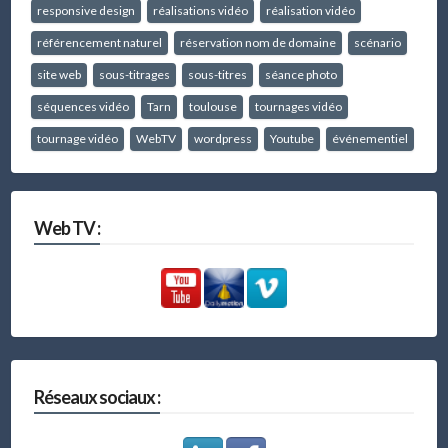
responsive design
réalisations vidéo
réalisation vidéo
référencement naturel
réservation nom de domaine
scénario
site web
sous-titrages
sous-titres
séance photo
séquences vidéo
Tarn
toulouse
tournages vidéo
tournage vidéo
WebTV
wordpress
Youtube
événementiel
Web TV :
Réseaux sociaux :